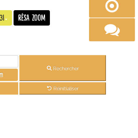
31
Résa Zoom
Rechercher
Réinitialiser