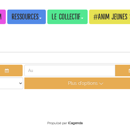
m
Ressources
Le collectif
#Anim Jeunes 
Plus d'options
Propulsé par
iCagenda