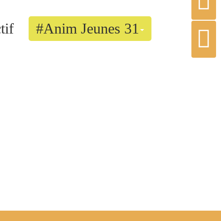
tif
#Anim Jeunes 31